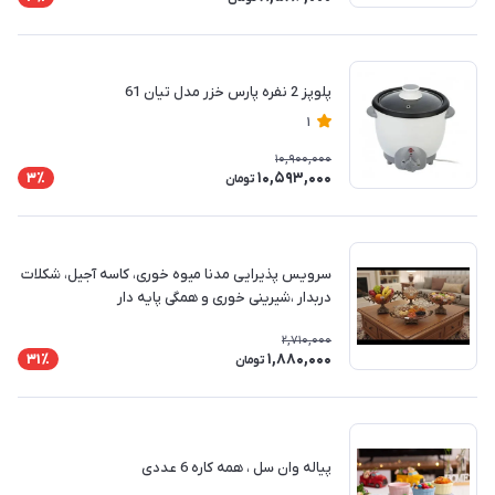
پلوپز 2 نفره پارس خزر مدل تیان 61
1
10,900,000
10,593,000
3٪
تومان
سرویس پذیرایی مدنا میوه خوری، کاسه آجیل، شکلات
دربدار ،شیرینی خوری و همگی پایه دار
2,710,000
1,880,000
31٪
تومان
پیاله وان سل ، همه کاره 6 عددی