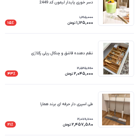
دسر خوری پایدار لیمون کد 2449
1,315,000
1,125,000
15٪
تومان
نظم دهنده قاشق و چنگال ریلی رگلاژی
3,535,990
2,045,000
43٪
تومان
طی اسپری دار حرفه ای برند همارا
3,079,700
2,457,580
21٪
تومان