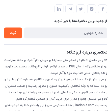
خیابان سیمتری نیروی هوایی ضلع شرقی فلکه چهارگوش پلاک 235
درباره ما
قوانین و مقررات
تماس با ما
حریم خصوصی
از جدید‌ترین تخفیف‌ها با‌ خبر شوید
راهنما
ثبت
مختصری درباره فروشگاه
کادو بیا حاصل ادغام دو مجموعه‌ی باسابقه و خوش‌ نام آنتیک و خانه سبز است؛
دو فروشگاهی که از سال 1388 با هدف ارائه‌ی لوازم آشپزخانه، محصولات دکوری
و هدیه‌های خاص فعالیت خود را آغاز کردند.
در طی بیش از یک دهه تجربه‌ی فروش حضوری و آنلاین، همواره تلاش ما بر این
بوده است که با ارائه کالاهای باکیفیت، متنوع و به‌روز، رضایت و اعتماد مشتریان
را جلب نماییم. اکنون با یکپارچه‌سازی این دو مجموعه و راه‌اندازی برند جدید
کادو بیا، بستری جامع و مدرن برای خرید آسان و مطمئن فراهم کرده‌ایم.
وب‌سایت kadobia.com با هدف دسترسی سریع‌تر و راحت‌تر شما به مجموعه‌ای