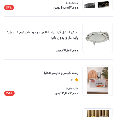
11,505,100
10,083,000
13٪
تومان
سینی استیل گرد برند اطلس در دو سایز کوچک و بزرگ
پایه دار و بدون پایه
4,106,000
تومان
رنده نایسر و دایسر همارا
4
3,300,120
2,476,000
25٪
تومان