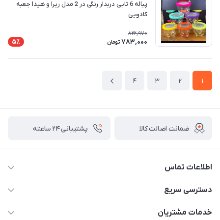
پیاله 6 تایی دربدار رنگی در 2 مدل ریرا و هیدا جعبه
کادویی
822,970
783,000
5٪
تومان
4
3
2
1
ضمانت اصالت کالا
پشتیبانی ۲۴ ساعته
اطلاعات تماس
02177408855 و شماره واتس آپ 09126894295
دسترسی سریع
kadobia.info@gmail.com
حساب کاربری
خدمات مشتریان