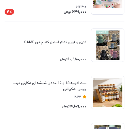
662,290
639,000
4٪
تومان
کتری و قوری تمام استیل کف چدن SAME
10,980,000
تومان
ست ادویه 18 و 12 عددی شیشه ای مکارتی درب
چوبی نمکپاشی
2.67
4,109,000
تومان