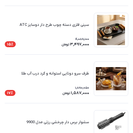
سینی فلزی دسته چوب طرح دار دوسایز ATC
4,089,100
3,497,000
15٪
تومان
ظرف سرو دوتایی استوانه و گرد درب آب طلا
1,890,050
1,587,000
17٪
تومان
سشوار برس دار چرخشی رزتی مدل 9900