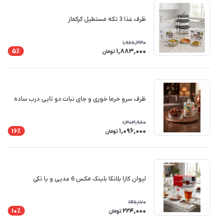
ظرف غذا 3 تکه مستطیل کرکماز
1,968,330
1,883,000
5٪
تومان
ظرف سرو خرما خوری و جای نبات دو تایی درب ساده
1,303,980
1,096,000
16٪
تومان
لیوان کازا بلانکا بلینک مکس 6 عدیی و یا تکی
246,170
224,000
10٪
تومان