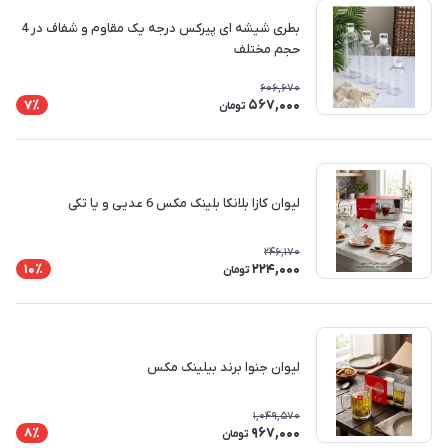
بطری شیشه ای پیرکس درجه یک مقاوم و شفاف در 4
حجم مختلف
606,670
567,000
7٪
تومان
لیوان کازا بلانکا بلینک مکس 6 عدیی و یا تکی
246,170
224,000
10٪
تومان
لیوان جنوا برند بیلینک مکس
1,049,570
967,000
8٪
تومان