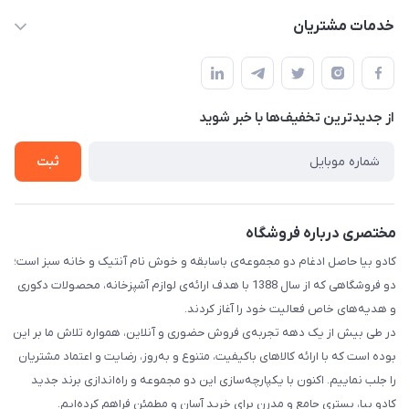
kadobia.info@gmail.com
حساب کاربری
خدمات مشتریان
خیابان سیمتری نیروی هوایی ضلع شرقی فلکه چهارگوش پلاک 235
درباره ما
قوانین و مقررات
تماس با ما
حریم خصوصی
از جدید‌ترین تخفیف‌ها با‌ خبر شوید
راهنما
ثبت
مختصری درباره فروشگاه
کادو بیا حاصل ادغام دو مجموعه‌ی باسابقه و خوش‌ نام آنتیک و خانه سبز است؛
دو فروشگاهی که از سال 1388 با هدف ارائه‌ی لوازم آشپزخانه، محصولات دکوری
و هدیه‌های خاص فعالیت خود را آغاز کردند.
در طی بیش از یک دهه تجربه‌ی فروش حضوری و آنلاین، همواره تلاش ما بر این
بوده است که با ارائه کالاهای باکیفیت، متنوع و به‌روز، رضایت و اعتماد مشتریان
را جلب نماییم. اکنون با یکپارچه‌سازی این دو مجموعه و راه‌اندازی برند جدید
کادو بیا، بستری جامع و مدرن برای خرید آسان و مطمئن فراهم کرده‌ایم.