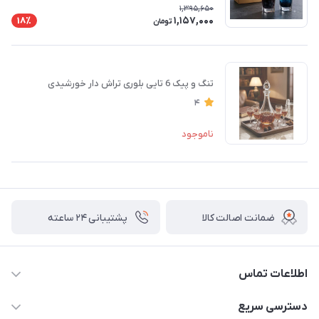
1,395,650
1,157,000
18٪
تومان
تنگ و پیک 6 تایی بلوری تراش دار خورشیدی
4
ناموجود
ضمانت اصالت کالا
پشتیبانی ۲۴ ساعته
اطلاعات تماس
02177408855 و شماره واتس آپ 09126894295
دسترسی سریع