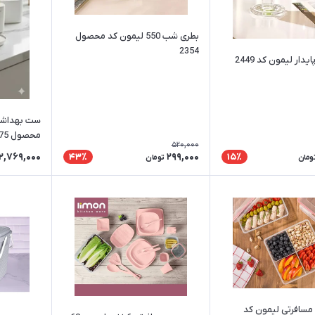
بطری شب 550 لیمون کد محصول
2354
ر لیمون کد 2449
ست بهداشتی
محصول 2475
520,000
2,769,000
299,000
43٪
15٪
ومان
تومان
 مسافرتی لیمون کد