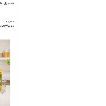
محصول : 1846
911,000
827,000
تو