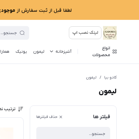
لطفا قبل از ثبت سفارش از
موجودی 
لینک نصب اپ
انواع
آشپزخانه
لیمون
یونیک
همارا
محصولات
کادو بیا
/
لیمون
لیمون
ترتیب نم
فیلتر ها
حذف فیلترها