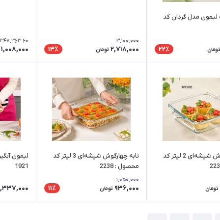
لیمون مدل گردان کد
,347,363.60
3,100,000
1,008,000
2,718,000
13٪
22٪
تومان
تومان
تابه چهارگوش شیشه‌ای 2 لیتر کد
تابه چهارگوش شیشه‌ای 3 لیتر کد
لیمون آبگی
محصول : 2238
1921
1,050,000
1,337,000
936,000
11٪
تومان
تومان