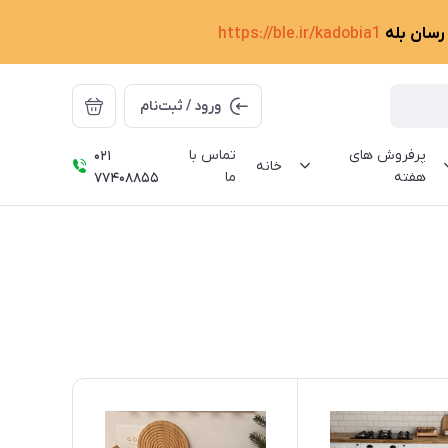
 رسان بله
https://ble.ir/kadobia1
ورود / ثبت‌نام
پرفروش های
تماس با
021
خانه
هفته
ما
77408855