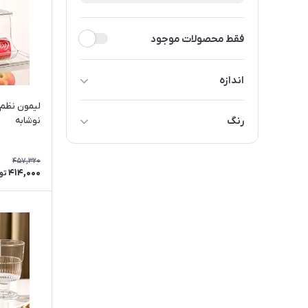
فقط محصولات موجود
اندازه
متوسط
لیمون نظم 
رنگ
نوشابه
طلایی
457,320
خاکستری
414,000
تو