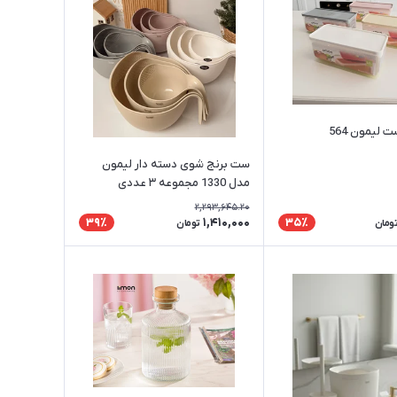
 ليمون 564
ست برنج شوی دسته دار لیمون
مدل 1330 مجموعه ۳ عددی
2,293,645.20
1,410,000
39٪
35٪
ومان
تومان