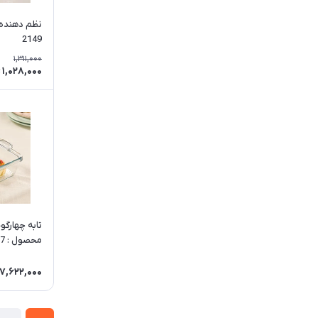
نظم دهنده 
2149
1,311,000
1,028,000
محصول : 2237
7,622,000