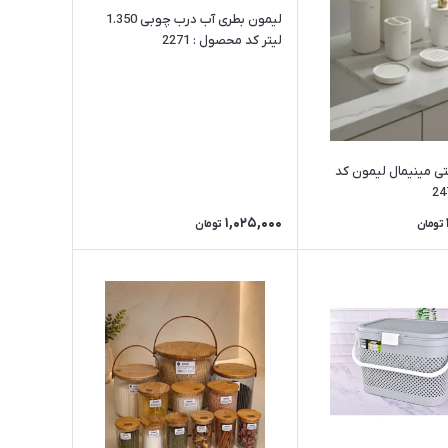
لیمون بطری آب درب چوبی 1.350
لیتر کد محصول : 2271
 مینیمال لیمون کد
1,025,000
تومان
تومان