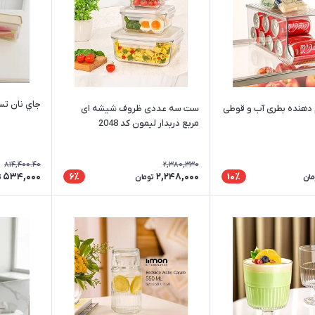
جاي نان تست
دهنده بطری آب و قوطی
ست سه عددی ظروف شیشه ای
مربع دربدار لیمون کد 2048
814,400.40
2,380,330
534,000
2,248,000
6٪
10٪
مان
تومان
ت