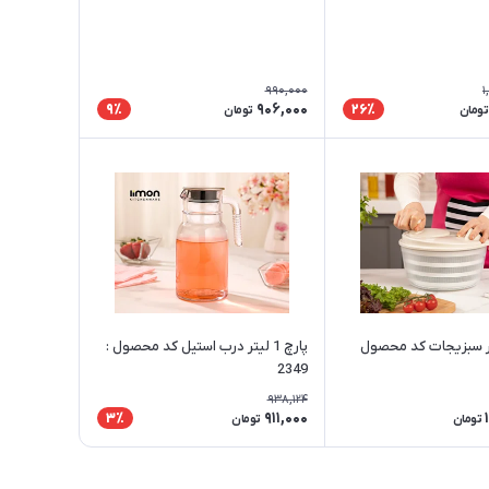
990,000
1
906,000
9٪
26٪
تومان
تومان
ر سبزیجات کد محصول
پارچ 1 لیتر درب استیل کد محصول :
2349
938,124
911,000
3٪
تومان
تومان