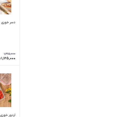
دسر خوری پایدا
1,315,000
1,125,000
ت
اردور خوری