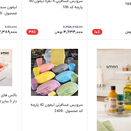
سرویس مسافرتی 6 نفره لیمون 60
پارچه کد 106
لیمون سبد 
محصول : 2139
2,611,000
7,356,795.60
2,389,000
4,633,000
38٪
10٪
مان
تومان
باکس های ت
سرویس مسافرتی لیمون 42 پارچه
لیتر)
کد محصول : 2438