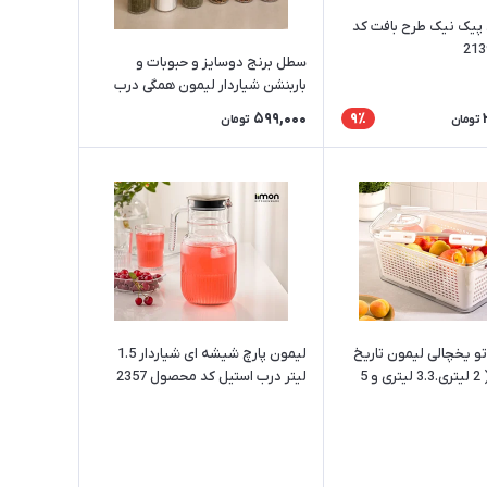
پیک نیک طرح بافت کد
سطل برنج دوسایز و حبوبات و
باربنشن شیاردار لیمون همگی درب
چوبی
599,000
9٪
تومان
تومان
و یخچالی لیمون تاریخ
لیمون پارچ شیشه ای شیاردار 1.5
دار 3 سایز ( 2 لیتری.3.3 لیتری و 5
لیتر درب استیل کد محصول 2357