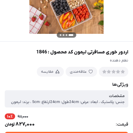
اردور خوری مسافرتی لیمون کد محصول : 1846
نظم دهنده
علاقه‌مندی
مقایسه
ویژگی‌ها
مشخصات
جنس: پلاستیک ، ابعاد: عرض: 24cmطول: 24cmارتفاع: 5cm ، برند: لیمون
10٪
911,000
827,000
قیمت:
تومان