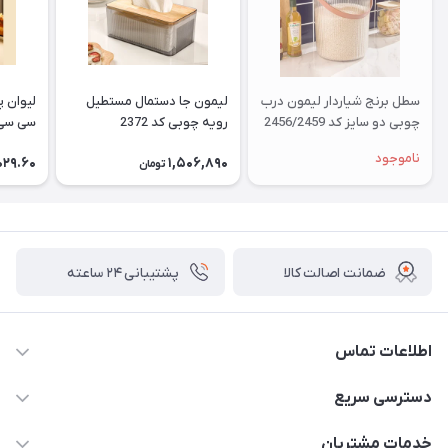
سطل برنج شیاردار لیمون درب
لیمون جا دستمال مستطیل
چوبی دو سایز کد 2456/2459
رویه چوبی کد 2372
سی سی کد
ناموجود
029.60
1,506,890
تومان
ضمانت اصالت کالا
پشتیبانی ۲۴ ساعته
اطلاعات تماس
02177408855 و شماره واتس آپ 09126894295
دسترسی سریع
kadobia.info@gmail.com
حساب کاربری
خدمات مشتریان