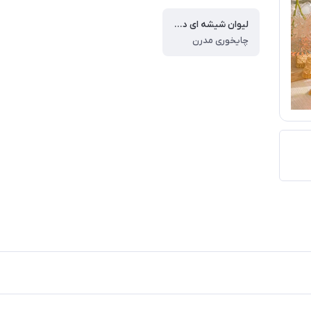
لیوان شیشه ای دسته دار 285 سی سی کد محصول : 2282
چایخوری مدرن