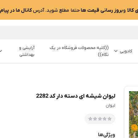
کالا
و
بروز رسانی قیمت ها
حتما مطلع شوید. آدرس
کانال ما در پیام
((کلیه محصولات فروشگاه در یک
آرایشی و
کادویی
نگاه))
بهداشتی
لیوان شیشه ای دسته دار کد 2282
لیوان
ویژگی‌ها