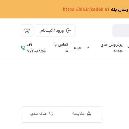
 رسان بله
https://ble.ir/kadobia1
ورود / ثبت‌نام
پرفروش های
تماس با
021
خانه
هفته
ما
77408855
مقایسه
علاقه‌مندی