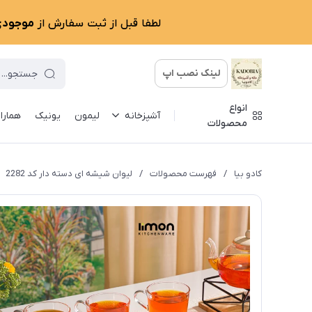
لطفا قبل از ثبت سفارش از
موجودی 
لینک نصب اپ
انواع
آشپزخانه
لیمون
یونیک
همارا
محصولات
کادو بیا
/
فهرست محصولات
/
لیوان شیشه ای دسته دار کد 2282