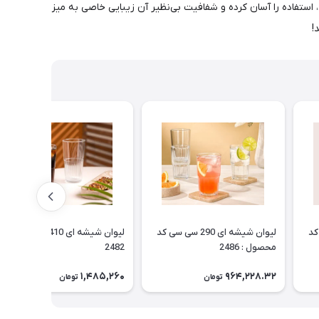
این لیوان، استفاده را آسان کرده و شفافیت بی‌نظیر آن زیبایی خاصی به میز
!
 سی کد
لیوان شیشه ای 290 سی سی کد
لیوان شیشه ای 410 سی سی کد
محصول : 2486
2482
1,485,260
964,228.32
تومان
تومان