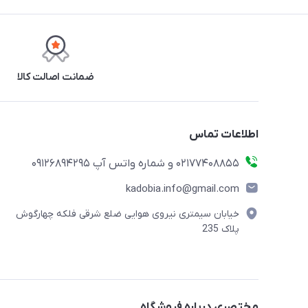
ضمانت اصالت کالا
اطلاعات تماس
02177408855 و شماره واتس آپ 09126894295
kadobia.info@gmail.com
خیابان سیمتری نیروی هوایی ضلع شرقی فلکه چهارگوش
پلاک 235
مختصری درباره فروشگاه