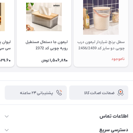
سطل برنج شیاردار لیمون درب
لیمون جا دستمال مستطیل
چوبی دو سایز کد 2456/2459
رویه چوبی کد 2372
سی سی کد
ناموجود
029.60
1,506,890
تومان
ضمانت اصالت کالا
پشتیبانی ۲۴ ساعته
اطلاعات تماس
02177408855 و شماره واتس آپ 09126894295
دسترسی سریع