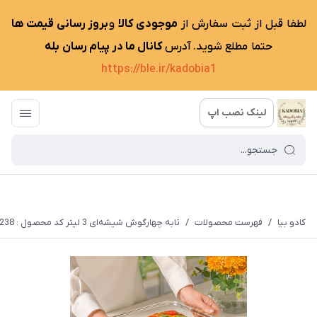
لطفا قبل از ثبت سفارش از
موجودی کالا
و
بروز رسانی قیمت ها
حتما مطلع شوید. آدرس
کانال ما در پیام رسان بله
https://ble.ir/kadobia1
لینک نصب اپ
کادو بیا
/
فهرست محصولات
/
تابه چهارگوش شیشه‌ای 3 لیتر کد محصول : 2238