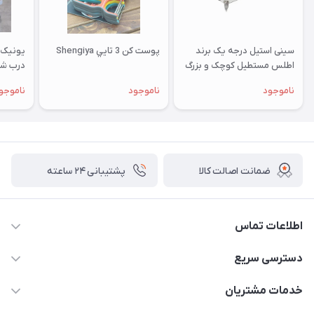
سینی استیل درجه یک برند
پوست کن 3 تايي Shengiya
یونیک 
اطلس مستطیل کوچک و بزرگ
درب شيشه
پایه دار و بدون پایه
ناموجود
ناموجود
ناموجو
ضمانت اصالت کالا
پشتیبانی ۲۴ ساعته
اطلاعات تماس
02177408855 و شماره واتس آپ 09126894295
دسترسی سریع
kadobia.info@gmail.com
حساب کاربری
خدمات مشتریان
خیابان سیمتری نیروی هوایی ضلع شرقی فلکه چهارگوش پلاک 235
درباره ما