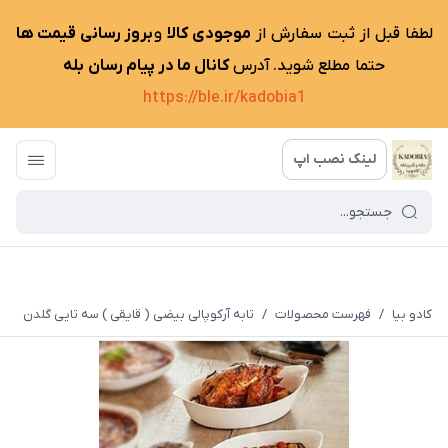
لطفا قبل از ثبت سفارش از
موجودی کالا
و
بروز رسانی قیمت ها
حتما مطلع شوید. آدرس
کانال ما در پیام رسان بله
https://ble.ir/kadobia1
لینک نصب اپ
کادو بیا
/
فهرست محصولات
/
تابه آرکوپالی بیضی ( قایقی ) سه تایی گلدن