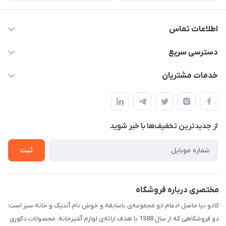
اطلاعات تماس
02177408855 و شماره واتس آپ 09126894295
دسترسی سریع
kadobia.info@gmail.com
حساب کاربری
خدمات مشتریان
خیابان سیمتری نیروی هوایی ضلع شرقی فلکه چهارگوش پلاک 235
درباره ما
قوانین و مقررات
تماس با ما
حریم خصوصی
از جدید‌ترین تخفیف‌ها با‌ خبر شوید
راهنما
ثبت
مختصری درباره فروشگاه
کادو بیا حاصل ادغام دو مجموعه‌ی باسابقه و خوش‌ نام آنتیک و خانه سبز است؛
دو فروشگاهی که از سال 1388 با هدف ارائه‌ی لوازم آشپزخانه، محصولات دکوری