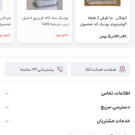
آبچکان ، جا ظرفی 2 طبقه
یونیک سه تکه فريزري استيل
خردکن 
آلومینیوم یونیک کد محصول
درب شيشه 1409
محصول 91
2650
ناموجود
ناموجو
5,093,041
تومان
ضمانت اصالت کالا
پشتیبانی ۲۴ ساعته
اطلاعات تماس
02177408855 و شماره واتس آپ 09126894295
دسترسی سریع
kadobia.info@gmail.com
حساب کاربری
خدمات مشتریان
خیابان سیمتری نیروی هوایی ضلع شرقی فلکه چهارگوش پلاک 235
درباره ما
قوانین و مقررات