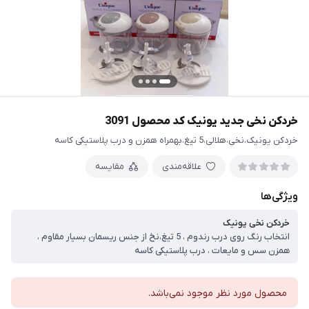
خردکن نخی جدید یونیک کد محصول 3091
خردکن یونیک،نخی،هلالی،5 تیغ،بهمراه همزن و درب پلاستیکی کاسه
علاقه‌مندی
مقایسه
ویژگی‌ها
خردکن نخی یونیک
انتخاب رنگ روی درب رندوم ، 5 تیغ،نخ از جنس ریسمان بسیار مقاوم ،
همزن سس و مایعات ، درب پلاستیکی کاسه
محصول مورد نظر موجود نمی‌باشد.