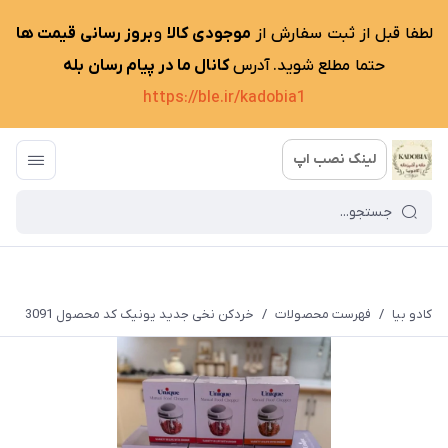
لطفا قبل از ثبت سفارش از
موجودی کالا
و
بروز رسانی قیمت ها
حتما مطلع شوید. آدرس
کانال ما در پیام رسان بله
https://ble.ir/kadobia1
لینک نصب اپ
کادو بیا
/
فهرست محصولات
/
خردکن نخی جدید یونیک کد محصول 3091