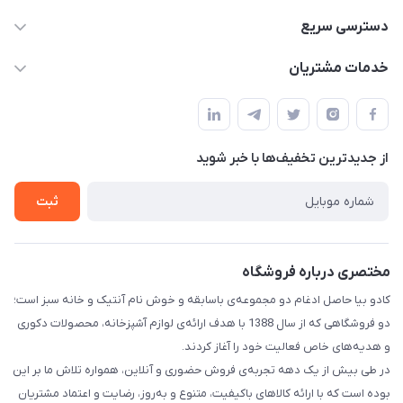
02177408855 و شماره واتس آپ 09126894295
دسترسی سریع
kadobia.info@gmail.com
حساب کاربری
خدمات مشتریان
خیابان سیمتری نیروی هوایی ضلع شرقی فلکه چهارگوش پلاک 235
درباره ما
قوانین و مقررات
تماس با ما
حریم خصوصی
از جدید‌ترین تخفیف‌ها با‌ خبر شوید
راهنما
ثبت
مختصری درباره فروشگاه
کادو بیا حاصل ادغام دو مجموعه‌ی باسابقه و خوش‌ نام آنتیک و خانه سبز است؛
دو فروشگاهی که از سال 1388 با هدف ارائه‌ی لوازم آشپزخانه، محصولات دکوری
و هدیه‌های خاص فعالیت خود را آغاز کردند.
در طی بیش از یک دهه تجربه‌ی فروش حضوری و آنلاین، همواره تلاش ما بر این
بوده است که با ارائه کالاهای باکیفیت، متنوع و به‌روز، رضایت و اعتماد مشتریان