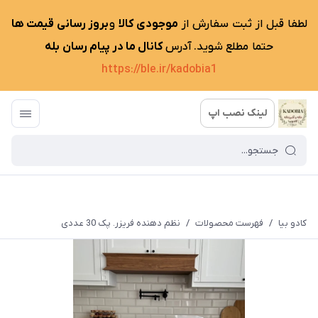
لطفا قبل از ثبت سفارش از
موجودی کالا
و
بروز رسانی قیمت ها
حتما مطلع شوید. آدرس
کانال ما در پیام رسان بله
https://ble.ir/kadobia1
لینک نصب اپ
کادو بیا
/
فهرست محصولات
/
نظم دهنده فریزر. پک 30 عددی