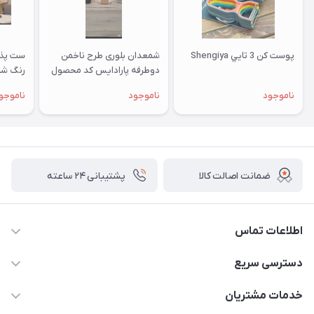
پوست کن 3 تايي Shengiya
شمعدان بلوری طرح ناخمن
ست پذی
دوطرفه پارادايس کد محصول
رنگ شام
7049
ناموجود
ناموجود
ناموجو
ضمانت اصالت کالا
پشتیبانی ۲۴ ساعته
اطلاعات تماس
02177408855 و شماره واتس آپ 09126894295
دسترسی سریع
kadobia.info@gmail.com
حساب کاربری
خدمات مشتریان
خیابان سیمتری نیروی هوایی ضلع شرقی فلکه چهارگوش پلاک 235