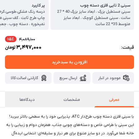
سینی 2 تایی فلزی دسته چوب
پر کاربرد
سینی مستطیل بزرگ ، ابعاد سایز بزرگ 40 * 27
درسه رنگ مشکی،طوسی،کرم ،
سانت ، سینی مستطیل کوچک ، ابعاد سایز
چاپ طرح ثابت ، کف سینی ه
متوسط 35* 22 سانت
نمیخوره ، دسته چوب ، جعب
15٪
4,089,100
3,497,000
قیمت:
تومان
افزودن به سبدخرید
موجود در انبار
ارسال سریع
گارانتی اصالت کالا
معرفی
مشخصات
دیدگاه‌ها
با سینی فلزی دسته چوب طرح‌دار ATC، پذیرایی خود را به سطحی بالاتر ببرید!
این سینی با طراحی خاص و دسته‌های چوبی جذاب، همزمان دوام و زیبایی را به
خانه شما می‌آورد. در دو سایز متنوع برای هر نیاز و سلیقه‌ای؛ انتخابی ایده‌آل