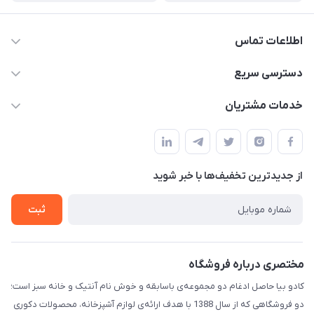
اطلاعات تماس
02177408855 و شماره واتس آپ 09126894295
دسترسی سریع
kadobia.info@gmail.com
حساب کاربری
خدمات مشتریان
خیابان سیمتری نیروی هوایی ضلع شرقی فلکه چهارگوش پلاک 235
درباره ما
قوانین و مقررات
تماس با ما
حریم خصوصی
از جدید‌ترین تخفیف‌ها با‌ خبر شوید
راهنما
ثبت
مختصری درباره فروشگاه
کادو بیا حاصل ادغام دو مجموعه‌ی باسابقه و خوش‌ نام آنتیک و خانه سبز است؛
دو فروشگاهی که از سال 1388 با هدف ارائه‌ی لوازم آشپزخانه، محصولات دکوری