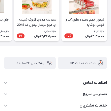
لیمون نظم دهنده بطری آب و
ست سه عددی ظروف شیشه
جاي نان
قوطی نوشابه
ای مربع دربدار لیمون کد 2048
,400.40
2,380,330
457,320
4,000
2,248,000
414,000
6٪
10٪
تومان
تومان
ضمانت اصالت کالا
پشتیبانی ۲۴ ساعته
اطلاعات تماس
02177408855 و شماره واتس آپ 09126894295
دسترسی سریع
kadobia.info@gmail.com
حساب کاربری
خدمات مشتریان
خیابان سیمتری نیروی هوایی ضلع شرقی فلکه چهارگوش پلاک 235