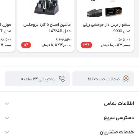
سشوار برس دار چرخشی رزتی
ماشین اصلاح 5 کاره پرومکس
موزن گ
مدل 9900
مدل 1472AB
مدل CR-90TT
068,500
9,906,540
11,505,100
7,000
8,844,000
10,083,000
11٪
13٪
تومان
تومان
ضمانت اصالت کالا
پشتیبانی ۲۴ ساعته
اطلاعات تماس
02177408855 و شماره واتس آپ 09126894295
دسترسی سریع
kadobia.info@gmail.com
حساب کاربری
خدمات مشتریان
خیابان سیمتری نیروی هوایی ضلع شرقی فلکه چهارگوش پلاک 235