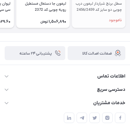
سطل برنج شیاردار لیمون درب
لیمون جا دستمال مستطیل
چوبی دو سایز کد 2456/2459
رویه چوبی کد 2372
سی سی کد
ناموجود
029.60
1,506,890
تومان
ضمانت اصالت کالا
پشتیبانی ۲۴ ساعته
اطلاعات تماس
02177408855 و شماره واتس آپ 09126894295
دسترسی سریع
kadobia.info@gmail.com
حساب کاربری
خدمات مشتریان
خیابان سیمتری نیروی هوایی ضلع شرقی فلکه چهارگوش پلاک 235
درباره ما
قوانین و مقررات
تماس با ما
حریم خصوصی