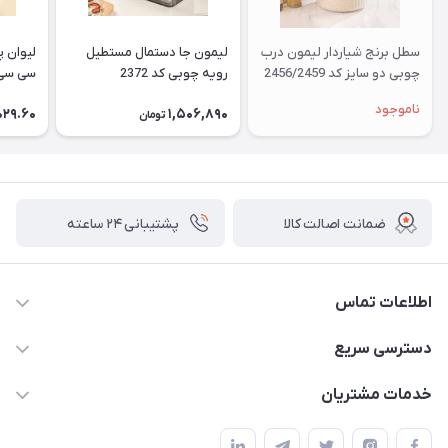
سطل برنج شیاردار لیمون درب
لیمون جا دستمال مستطیل
چوبی دو سایز کد 2456/2459
رویه چوبی کد 2372
سی سی کد
ناموجود
029.60
1,506,890
تومان
ضمانت اصالت کالا
پشتیبانی ۲۴ ساعته
اطلاعات تماس
02177408855 و شماره واتس آپ 09126894295
دسترسی سریع
kadobia.info@gmail.com
حساب کاربری
خدمات مشتریان
خیابان سیمتری نیروی هوایی ضلع شرقی فلکه چهارگوش پلاک 235
درباره ما
قوانین و مقررات