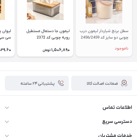
سطل برنج شیاردار لیمون درب
لیمون جا دستمال مستطیل
چوبی دو سایز کد 2456/2459
رویه چوبی کد 2372
سی سی کد
ناموجود
029.60
1,506,890
تومان
ضمانت اصالت کالا
پشتیبانی ۲۴ ساعته
اطلاعات تماس
02177408855 و شماره واتس آپ 09126894295
دسترسی سریع
kadobia.info@gmail.com
حساب کاربری
خدمات مشتریان