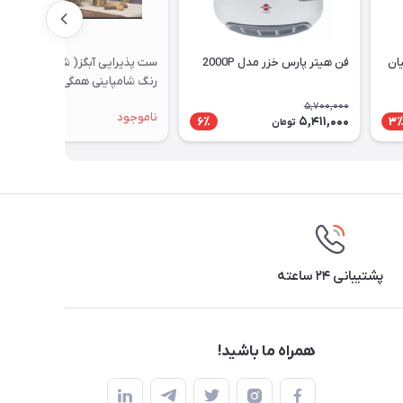
یان
فن هیتر پارس خزر مدل 2000P
ست پذیرایی آبگز( شیشه ترک)
رنگ شامپاینی همگی پایه دار
5,700,000
ناموجود
5,411,000
6٪
3
تومان
پشتیبانی ۲۴ ساعته
همراه ما باشید!