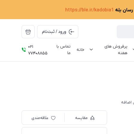
 رسان بله
https://ble.ir/kadobia1
ورود / ثبت‌نام
پرفروش های
تماس با
021
خانه
هفته
ما
77408855
مقایسه
علاقه‌مندی