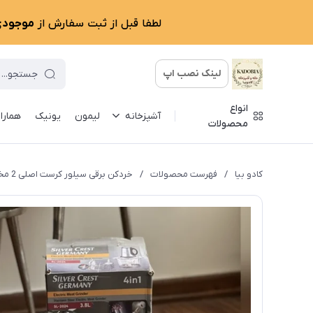
لطفا قبل از ثبت سفارش از
موجودی 
لینک نصب اپ
انواع
آشپزخانه
لیمون
یونیک
همارا
محصولات
کادو بیا
/
فهرست محصولات
/
خردکن برقی سیلور کرست اصلی 2 مخزن