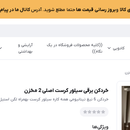
کالا
و
بروز رسانی قیمت ها
حتما مطلع شوید. آدرس
کانال ما در پیام
((کلیه محصولات فروشگاه در یک
آرایشی و
کادویی
نگاه))
بهداشتی
خردکن برقی سیلور کرست اصلی 2 مخزن
خردکن 6 تیغ تیتانیومی همه کاره سیلور کرست بهمراه لگن استیل اضافه
ویژگی‌ها