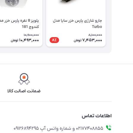
جارو شارژی پارس خزر سایا مدل
پلوپز 8 نفره پارس خزر م
Turbo
کندوج 181
10,900,000
8,100,000
10,493,000
7,453,000
8٪
تومان
تومان
ضمانت اصالت کالا
اطلاعات تماس
02177408855 و شماره واتس آپ 09126894295