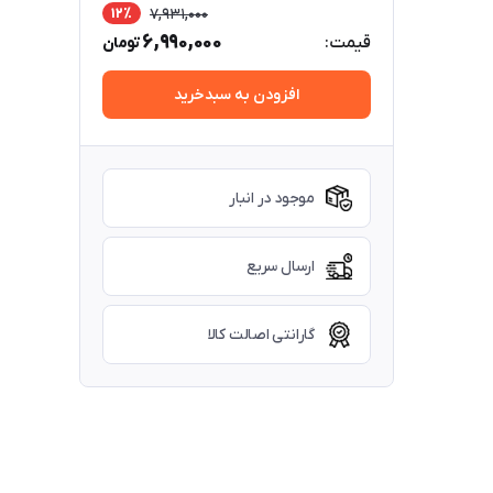
12٪
7,931,000
6,990,000
قیمت:
تومان
افزودن به سبدخرید
موجود در انبار
ارسال سریع
گارانتی اصالت کالا