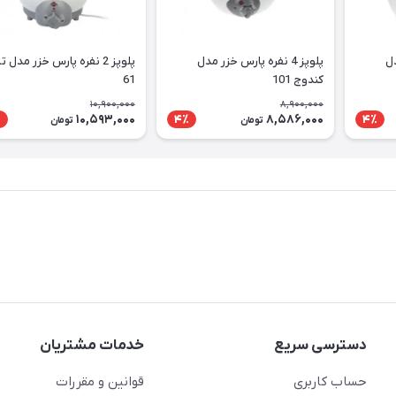
دل
پلوپز 4 نفره پارس خزر مدل
پلوپز 2 نفره پارس خزر مدل ت
کندوج 101
61
10,900,000
8,900,000
10,593,000
8,586,000
٪
4٪
4٪
تومان
تومان
دسترسی سریع
خدمات مشتریان
حساب کاربری
قوانین و مقررات