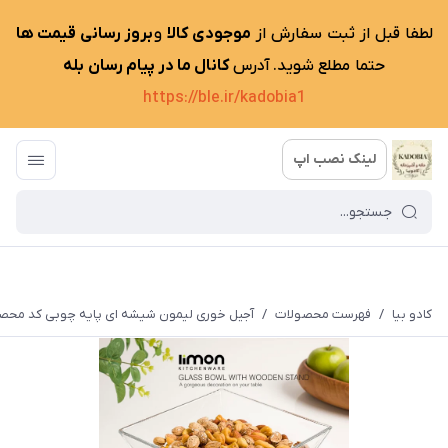
لطفا قبل از ثبت سفارش از
موجودی کالا
و
بروز رسانی قیمت ها
حتما مطلع شوید. آدرس
کانال ما در پیام رسان بله
https://ble.ir/kadobia1
لینک نصب اپ
کادو بیا
/
فهرست محصولات
/
آجیل خوری لیمون شیشه ای پایه چوبی کد محصول2